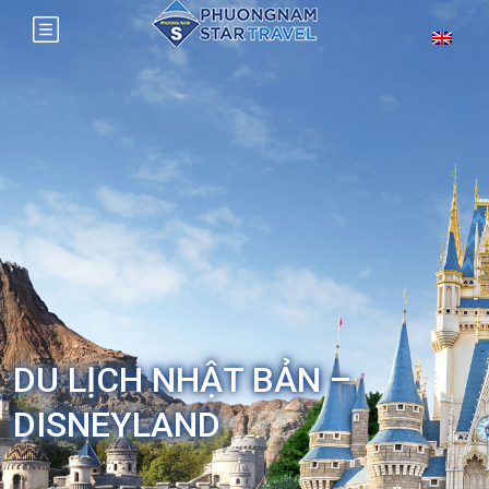
DU LỊCH NHẬT BẢN –
DISNEYLAND