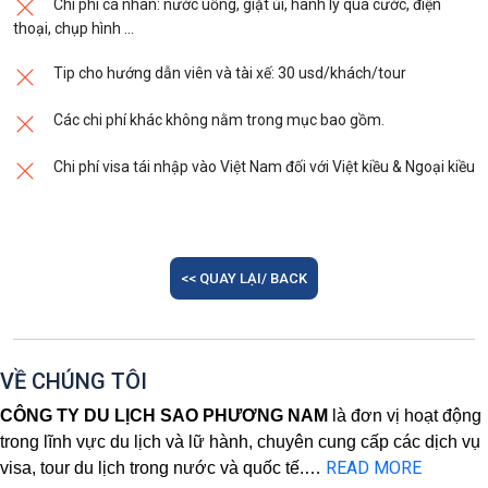
Chia tay Quý khách. Hẹn gặp lại quý khách!
Nhật Bản trông như thế nào vào đầu thế kỷ
sắm sầm uất nổi tiếng bậc nhất khu vực này.
Chi phí cá nhân: nước uống, giặt ủi, hành lý quá cước, điện
Ăn tối.
Nhận phòng khách sạn. Nghỉ đêm ở
Lưu ý: Các điểm tham quan trong chương trình sẽ
trước.
Tại đây sẽ có rất nhiều thương hiệu, cửa
thoại, chụp hình …
Osaka
linh động sao cho phù hợp với tình hình thực tế.
hàng với các sản phẩm đầy độc đáo, chất
Ăn tối.
Đoàn di chuyển về Gifu. Nhận phòng
Tip cho hướng dẫn viên và tài xế: 30 usd/khách/tour
lượng.
khách sạn. Nghỉ đêm ở
Gifu
.
Các chi phí khác không nằm trong mục bao gồm.
Ăn tối.
Nhận phòng khách sạn. Nghỉ đêm tại
Osaka.
Chi phí visa tái nhập vào Việt Nam đối với Việt kiều & Ngoại kiều
<< QUAY LẠI/ BACK
VỀ CHÚNG TÔI
CÔNG TY DU LỊCH SAO PHƯƠNG NAM
là đơn vị hoạt động
trong lĩnh vực du lịch và lữ hành, chuyên cung cấp các dịch vụ
READ MORE
visa, tour du lịch trong nước và quốc tế.
…