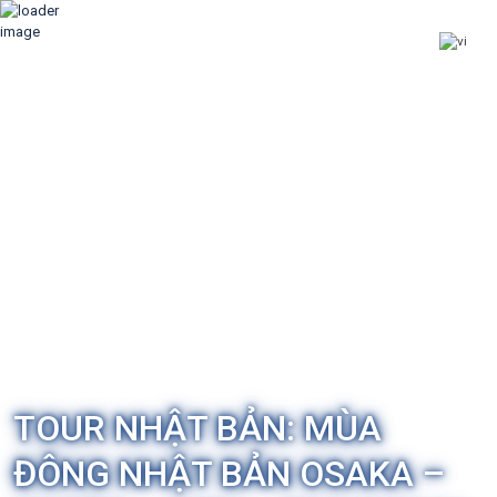
TOUR NHẬT BẢN: MÙA
ĐÔNG NHẬT BẢN OSAKA –