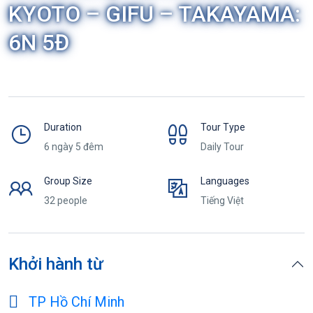
KYOTO – GIFU – TAKAYAMA:
6N 5Đ
Duration
Tour Type
6 ngày 5 đêm
Daily Tour
Group Size
Languages
32 people
Tiếng Việt
Khởi hành từ
TP Hồ Chí Minh