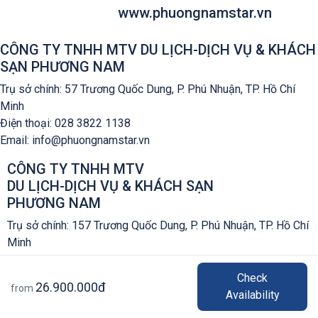
www.phuongnamstar.vn
CÔNG TY TNHH MTV DU LỊCH-DỊCH VỤ & KHÁCH
SẠN PHƯƠNG NAM
Trụ sở chính: 57 Trương Quốc Dung, P.
Phú Nhuận, TP. Hồ Chí
Minh
Điện thoại:
028 3822 1138
Email: info@phuongnamstar.vn
CÔNG TY TNHH MTV
DU LỊCH-DỊCH VỤ & KHÁCH SẠN
PHƯƠNG NAM
Trụ sở chính: 157 Trương Quốc Dung, P.
Phú Nhuận, TP. Hồ Chí
Minh
Điện thoại:
028 3822 1138
Email: info@phuongnamstar.vn
Check
26.900.000đ
from
Availability
Giấy phép LHQT số : 79-110/2014/TCDL-GP. Số ĐKKD:
0310882369 cấp ngày 26/5/2011.