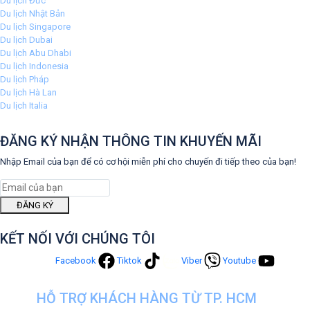
Du lịch Đức
Du lịch Nhật Bản
Du lịch Singapore
Du lịch Dubai
Du lịch Abu Dhabi
Du lịch Indonesia
Du lịch Pháp
Du lịch Hà Lan
Du lịch Italia
ĐĂNG KÝ NHẬN THÔNG TIN KHUYẾN MÃI
Nhập Email của bạn để có cơ hội miễn phí cho chuyến đi tiếp theo của bạn!
ĐĂNG KÝ
KẾT NỐI VỚI CHÚNG TÔI
Facebook
Tiktok
Viber
Youtube
HỖ TRỢ KHÁCH HÀNG TỪ TP. HCM