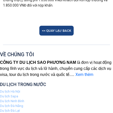
chứng thực), đóng phí 1.050.000 VNĐ/Khách đối với nộp thường và
đ
ược mệnh danh là “trái tim của thủ đô Seoul”
Cheonggyecheon
chảy xuyên qua lòng thành
1.850.000 VNĐ đối với nộp khẩn.
và nổi tiếng với khóa tình yêu. Trên con
phố (Nếu còn thời gian).
đường lên tháp Nam San, quý khách trải
nghiệm đi dưới con đường hoa anh đào và
Đoàn nghỉ đêm tại Incheon.
ngắm toàn cảnh thành phố seoul từ trên cao,
<< QUAY LẠI/ BACK
khám phá khóa tình yêu (Không bao gồm chi
phí lên tháp).
Buổi tối
đoàn dùng điểm tâm tối với món lẩu nấm
VỀ CHÚNG TÔI
Hàn Quốc.
CÔNG TY DU LỊCH SAO PHƯƠNG NAM
là đơn vị hoạt động
Đoàn đến khách sạn, nhận phòng và nghỉ ngơi.
trong lĩnh vực du lịch và lữ hành, chuyên cung cấp các dịch vụ
Xem thêm
Đoàn nghỉ đêm tại thủ đô Seoul.
visa, tour du lịch trong nước và quốc tế.
…
DU LỊCH TRONG NƯỚC
Du lịch Hà Nội
Du lịch Sapa
Du lịch Ninh Bình
Du lịch Đà Nẵng
Du lịch Đà Lạt