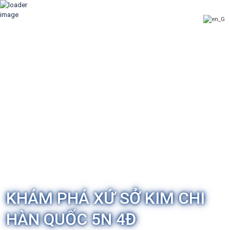
KHÁM PHÁ XỨ SỞ KIM CHI
HÀN QUỐC 5N 4Đ