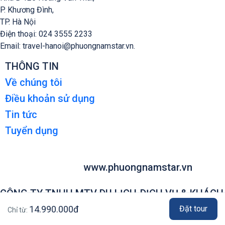
P. Khương Đì
nh,
TP. Hà Nội
Điện thoại: 024 3555 2233
Email: travel-hanoi@phuongnamstar.vn.
THÔNG TIN
Về chúng tôi
Điều khoản sử dụng
Tin tức
Tuyển dụng
www.phuongnamstar.vn
CÔNG TY TNHH MTV DU LỊCH-DỊCH VỤ & KHÁCH
SẠN PHƯƠNG NAM
14.990.000đ
Đặt tour
Chỉ từ:
Trụ sở chính: 57 Trương Quốc Dung, P.
Phú Nhuận, TP. Hồ Chí