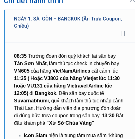
Chi tiết hành trình
NGÀY 1: SÀI GÒN – BANGKOK (Ăn Trưa Coupon,
Chiều)
08:35
Trưởng đoàn đón quý khách tại sân bay
Tân Sơn Nhất
, làm thủ tục check in chuyến bay
VN605
của hãng
VietNamAirlines
cất cánh lúc
11:35 ( Hoặc VJ803 của hãng Vietjet lúc 11:30
hoặc VU131 của hãng Vietravel Airline lúc
12:05)
đi
Bangkok
. Đến sân bay quốc tế
Suvarnabhumi
, quý khách làm thủ tục nhập cảnh
Thái Lan. Hướng dẫn viên địa phương đón đoàn
đi dùng bữa trưa coupon trong sân bay.
13:30
Bắt
đầu khám phá
“Xứ Sở Chùa Vàng”
Icon Siam
hiện là trung tâm mua sắm “khủng