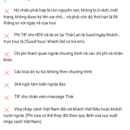
11:00
Đoàn khởi hành ra
sân bay Suvanabhumi
-
Hộ chiếu phải hợp lệ còn nguyên vẹn, không bị ố rách, mất
HDV làm thủ tục cho quý khách check in chuyến
trang, không được ký tên sai chỗ,… và phải còn đủ thời hạn là 06
bay
VN604
của hãng
VietNamAirlines
vào lúc
tháng so với ngày về của tour
14:25 (Hoặc chuyến VJ804 lúc 14:00 hoặc
chuyến bay VU130 lúc 14:45)
về lại Sài Gòn.
Phí TIP cho HDV và lái xe tại Thái Lan là 5usd/ngày/khách ,
Đến
sân bay Tân Sơn Nhất
, quý khách làm thủ
trọn tour là 25usd/tour/ khách (kể cả trẻ em).
tục nhập cảnh, nhận lại hành lý, trưởng đoàn nói
Chi phí tham quan ngoài chương trình và các chi phí cá nhân
lời chia tay quý khách và hẹn gặp lại trong các
khác.
chuyến đi sau !
Các bữa ăn tự túc không theo chương trình.
Liên hệ: Nguyễn Thuận – 093 1158 669 | 0918
603 408
Ghế ngồi tắm biển ngoài đảo
E-mail:
thuan.nguyen@phuongnamstar.vn
TIP cho nhân viên massage Thái
Visa nhập cảnh Việt Nam đối với khách Việt Kiều hoặc khách
nước ngoài. (Phí visa có thể thay đổi theo quy định của cục xuất
nhập cảnh Việt Nam)