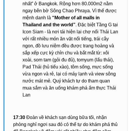
nhất” ở Bangkok. Rộng hơn 80.000m2 nằm
ngay bên bờ Sông Chao Phraya. Vì thế được
mệnh danh là
“Mother of all malls in
Thailand and the world”
. Đặc biệt Tầng G tại
Icon Siam - là nơi tái hiện lại chợ nổi Thái Lan
với rất nhiều món ăn vặt nổi tiếng, trái cây
ngon, đồ lưu niệm đều được trang hoàng và
sắp xếp cực kỳ chỉn chu và bắt mắt từ: xôi
xoài, som tam (gỏi đu đủ), tomyum (lẩu thái),
Pad Thái (hủ tiếu xào), tôm sống, mực sống
vừa ngon và rẻ, lại có máy lạnh và view sông
nước mát mẻ. Quý khách tự do tham quan
mua sắm và ăn uống khám phá ẩm thực Thái
Lan
17:30
Đoàn về khách sạn dùng bữa tối, nhận
phòng nghỉ ngơi sau đó có thể tự do khám phá thủ