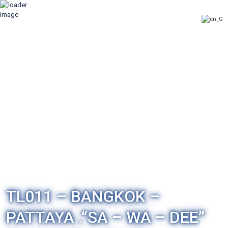
TL011 – BANGKOK –
PATTAYA .“SA – WA – DEE”