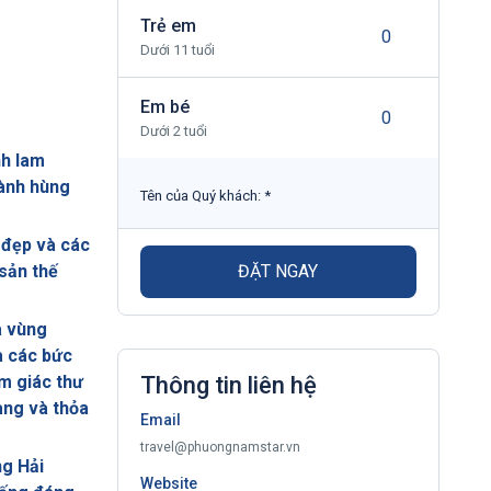
Trẻ em
Dưới 11 tuổi
Em bé
Dưới 2 tuổi
nh lam
hành hùng
Tên của Quý khách:
*
 đẹp và các
 sản thế
ĐẶT NGAY
a vùng
à các bức
m giác thư
Thông tin liên hệ
àng và thỏa
Email
travel@phuongnamstar.vn
g Hải
Website