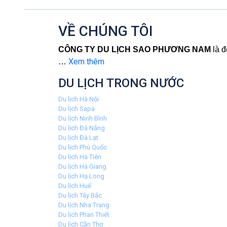
VỀ CHÚNG TÔI
CÔNG TY DU LỊCH SAO PHƯƠNG NAM
là đ
Xem thêm
…
DU LỊCH TRONG NƯỚC
Du lịch Hà Nội
Du lịch Sapa
Du lịch Ninh Bình
Du lịch Đà Nẵng
Du lịch Đà Lạt
Du lịch Phú Quốc
Du lịch Hà Tiên
Du lịch Hà Giang
Du lịch Hạ Long
Du lịch Huế
Du lịch Tây Bắc
Du lịch Nha Trang
Du lịch Phan Thiết
Du lịch Cần Thơ