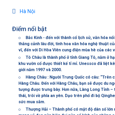
Hà Nội
Điểm nổi bật
Bắc Kinh - đến với thành cổ lịch sử, văn hóa nổ
thắng cảnh lâu đời, tinh hoa văn hóa nghệ thuật
vĩ, đến với Di Hòa Viên cung điện mùa hè của các v
Tô Châu là thành phố ở tỉnh Giang Tô, nằm ở h
khu vườn cổ được thiết kế tỉ mỉ. Unessco đã liệt k
giới năm 1997 và 2000.
Hàng Châu : Người Trung Quốc có câu: “Trên có
Hàng Châu. Đến với Hàng Châu, bạn sẽ được du ng
tượng được trưng bày. Hơn nữa, Làng Long Tỉnh – 
thái, trôi về phía an yên. Dạo trên phố đi bộ Qing
sức mua sắm.
Thượng Hải – Thành phố có mật độ dân số lớ