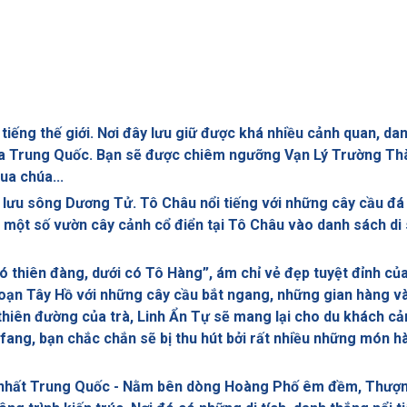
i tiếng thế giới. Nơi đây lưu giữ được khá nhiều cảnh quan, da
 của Trung Quốc. Bạn sẽ được chiêm ngưỡng Vạn Lý Trường T
ua chúa...
ạ lưu sông Dương Tử. Tô Châu nổi tiếng với những cây cầu đá
ê một số vườn cây cảnh cổ điển tại Tô Châu vào danh sách di
 thiên đàng, dưới có Tô Hàng”, ám chỉ vẻ đẹp tuyệt đỉnh củ
oạn Tây Hồ với những cây cầu bắt ngang, những gian hàng v
thiên đường của trà, Linh Ẩn Tự sẽ mang lại cho du khách cả
hefang, bạn chắc chắn sẽ bị thu hút bởi rất nhiều những món h
n nhất Trung Quốc - Nằm bên dòng Hoàng Phố êm đềm, Thượn