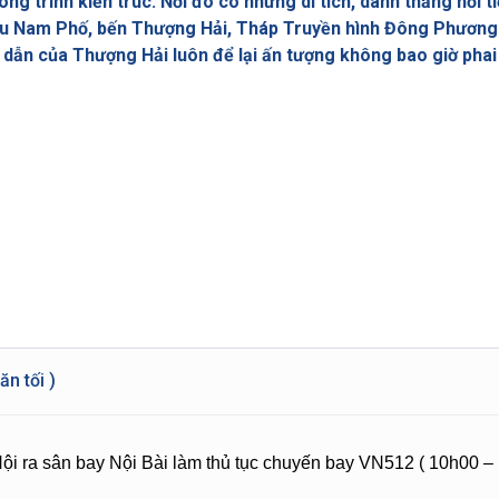
g trình kiến trúc. Nơi đó có những di tích, danh thắng nổi 
u Nam Phố, bến Thượng Hải, Tháp Truyền hình Đông Phương
ẫn của Thượng Hải luôn để lại ấn tượng không bao giờ phai
n tối )
Nội ra sân bay Nội Bài làm thủ tục chuyến bay VN512 ( 10h00 –