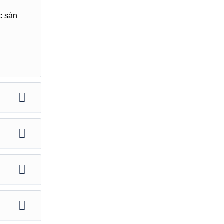
c sản
h trải
n
c: Đại
ểu
u đại
 nằm ở
ưới có
hân Dân
a Trung