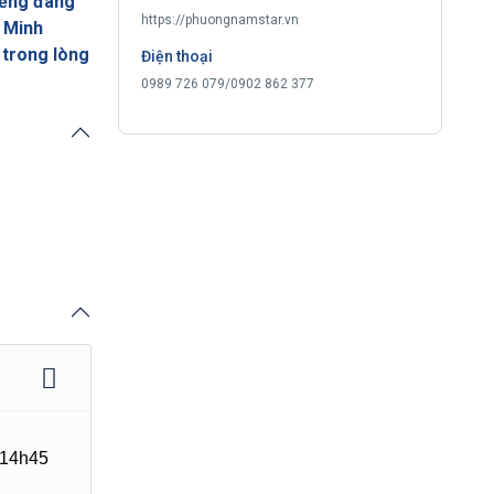
tiếng đáng
https://phuongnamstar.vn
 Minh
 trong lòng
Điện thoại
0989 726 079/0902 862 377
 14h45