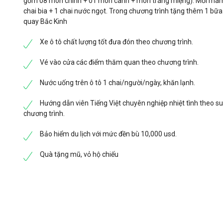
gồm 08 món chính + 01 món canh + món tráng miệng). Mỗi mâm
chai bia + 1 chai nước ngọt. Trong chương trình tặng thêm 1 bữa 
quay Bắc Kinh
Xe ô tô chất lượng tốt đưa đón theo chương trình.
Vé vào cửa các điểm thăm quan theo chương trình.
Nước uống trên ô tô 1 chai/người/ngày, khăn lạnh.
Hướng dẫn viên Tiếng Việt chuyên nghiệp nhiệt tình theo s
chương trình.
Bảo hiểm du lịch với mức đền bù 10,000 usd.
Quà tặng mũ, vỏ hộ chiếu