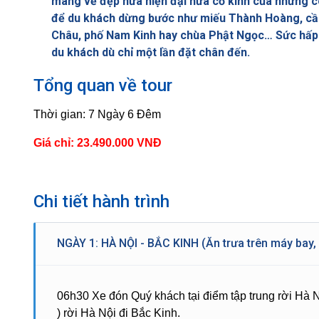
mang vẻ đẹp nửa hiện đại nửa cổ kính của những côn
để du khách dừng bước như miếu Thành Hoàng, cầ
Châu, phố Nam Kinh hay chùa Phật Ngọc… Sức hấp d
du khách dù chỉ một lần đặt chân đến.
Tổng quan về tour
Thời gian: 7 Ngày 6 Đêm
Giá chỉ: 23.490.000 VNĐ
Chi tiết hành trình
NGÀY 1: HÀ NỘI - BẮC KINH (Ăn trưa trên máy bay, ă
06h30 Xe đón Quý khách tại điểm tập trung rời Hà 
) rời Hà Nội đi Bắc Kinh.