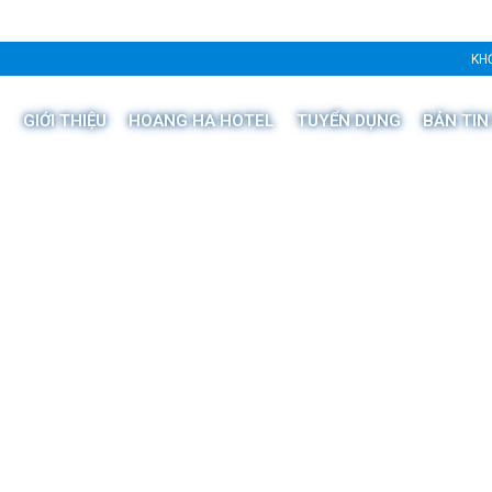
KHỞ
GIỚI THIỆU
HOANG HA HOTEL
TUYỂN DỤNG
BẢN TIN