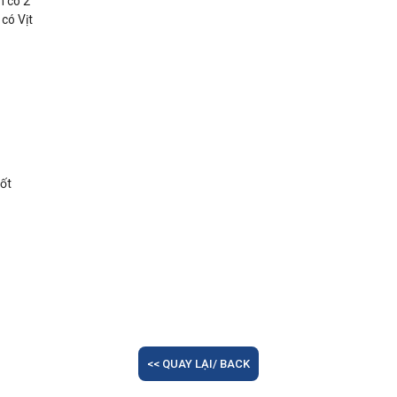
 có 2
có Vịt
uốt
<< QUAY LẠI/ BACK