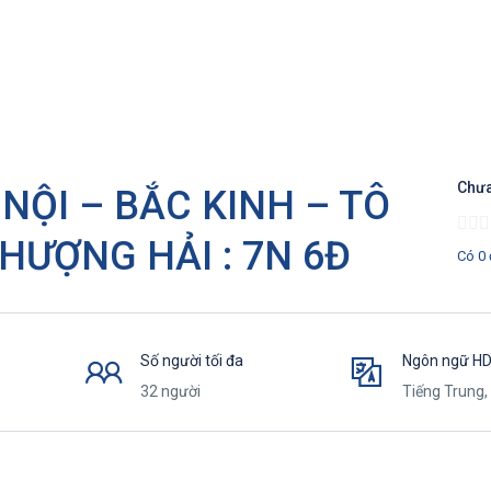
Chưa
NỘI – BẮC KINH – TÔ
ƯỢNG HẢI : 7N 6Đ
Có 0 
Số người tối đa
Ngôn ngữ H
32 người
Tiếng Trung, 