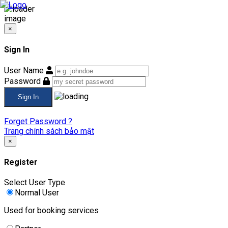
×
Sign In
User Name
Password
Forget Password ?
Trang chính sách bảo mật
×
Register
Select User Type
Normal User
Used for booking services