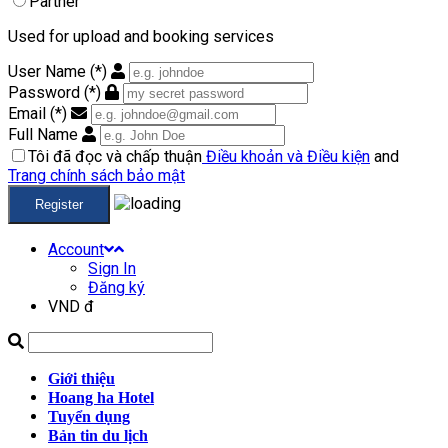
Partner
Used for upload and booking services
User Name
(*)
Password
(*)
Email
(*)
Full Name
Tôi đã đọc và chấp thuận
Điều khoản và Điều kiện
and
Trang chính sách bảo mật
Register
Account
Sign In
Đăng ký
VND đ
Giới thiệu
Hoang ha Hotel
Tuyển dụng
Bản tin du lịch