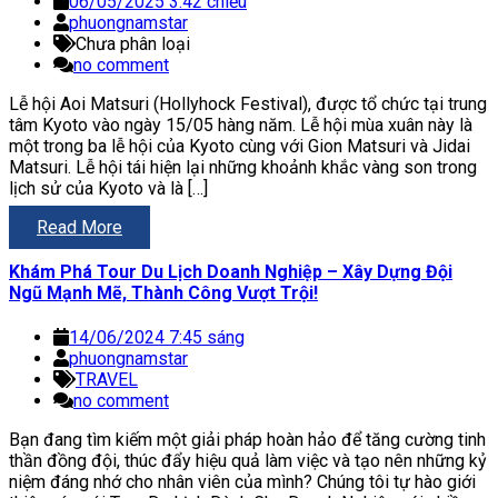
06/05/2025 3:42 chiều
phuongnamstar
Chưa phân loại
no comment
Lễ hội Aoi Matsuri (Hollyhock Festival), được tổ chức tại trung
tâm Kyoto vào ngày 15/05 hàng năm. Lễ hội mùa xuân này là
một trong ba lễ hội của Kyoto cùng với Gion Matsuri và Jidai
Matsuri. Lễ hội tái hiện lại những khoảnh khắc vàng son trong
lịch sử của Kyoto và là […]
Read More
Khám Phá Tour Du Lịch Doanh Nghiệp – Xây Dựng Đội
Ngũ Mạnh Mẽ, Thành Công Vượt Trội!
14/06/2024 7:45 sáng
phuongnamstar
TRAVEL
no comment
Bạn đang tìm kiếm một giải pháp hoàn hảo để tăng cường tinh
thần đồng đội, thúc đẩy hiệu quả làm việc và tạo nên những kỷ
niệm đáng nhớ cho nhân viên của mình? Chúng tôi tự hào giới