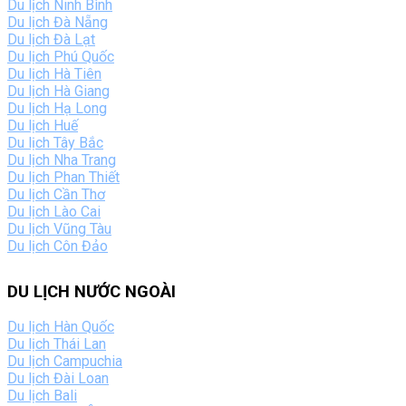
Du lịch Ninh Bình
Du lịch Đà Nẵng
Du lịch Đà Lạt
Du lịch Phú Quốc
Du lịch Hà Tiên
Du lịch Hà Giang
Du lịch Hạ Long
Du lịch Huế
Du lịch Tây Bắc
Du lịch Nha Trang
Du lịch Phan Thiết
Du lịch Cần Thơ
Du lịch Lào Cai
Du lịch Vũng Tàu
Du lịch Côn Đảo
DU LỊCH NƯỚC NGOÀI
Du lịch Hàn Quốc
Du lịch Thái Lan
Du lịch Campuchia
Du lịch Đài Loan
Du lịch Bali