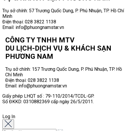
Trụ sở chính: 57 Trương Quốc Dung, P.
Phú Nhuận, TP. Hồ Chí
Minh
Điện thoại:
028 3822 1138
Email: info@phuongnamstar.vn
CÔNG TY TNHH MTV
DU LỊCH-DỊCH VỤ & KHÁCH SẠN
PHƯƠNG NAM
Trụ sở chính: 157 Trương Quốc Dung, P.
Phú Nhuận, TP. Hồ
Chí Minh
Điện thoại:
028 3822 1138
Email: info@phuongnamstar.vn
Giấy phép LHQT số : 79-110/2014/TCDL-GP.
Số ĐKKD: 0310882369 cấp ngày 26/5/2011.
© Bản quyền ©2011-2026 của Phương Nam Star Travel
Log In