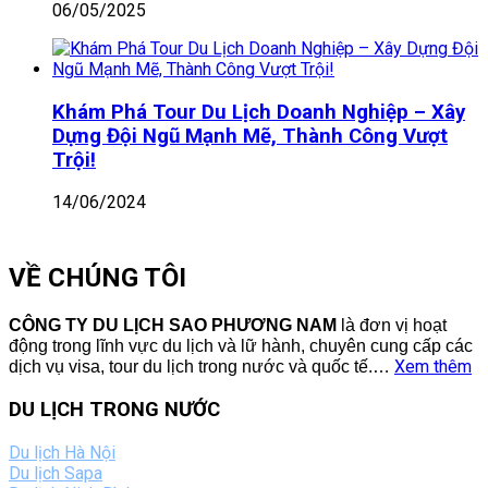
06/05/2025
Khám Phá Tour Du Lịch Doanh Nghiệp – Xây
Dựng Đội Ngũ Mạnh Mẽ, Thành Công Vượt
Trội!
14/06/2024
VỀ CHÚNG TÔI
CÔNG TY DU LỊCH SAO PHƯƠNG NAM
là đơn vị hoạt
động trong lĩnh vực du lịch và lữ hành, chuyên cung cấp các
Xem thêm
dịch vụ visa, tour du lịch trong nước và quốc tế.
…
DU LỊCH TRONG NƯỚC
Du lịch Hà Nội
Du lịch Sapa