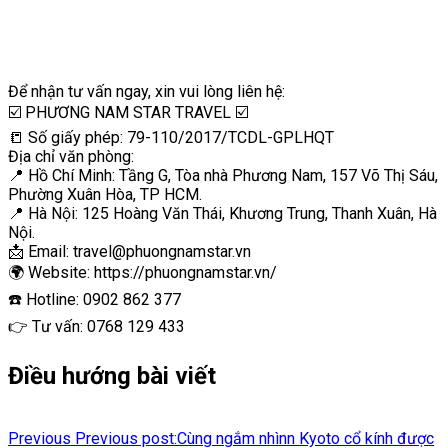
Để nhận tư vấn ngay, xin vui lòng liên hệ:
☑️ PHƯƠNG NAM STAR TRAVEL ☑️
📒 Số giấy phép: 79-110/2017/TCDL-GPLHQT
Địa chỉ văn phòng:
📍 Hồ Chí Minh: Tầng G, Tòa nhà Phương Nam, 157 Võ Thị Sáu,
Phường Xuân Hòa, TP HCM.
📍 Hà Nội: 125 Hoàng Văn Thái, Khương Trung, Thanh Xuân, Hà
Nội.
📩 Email: travel@phuongnamstar.vn
🌍 Website: https://phuongnamstar.vn/
☎️ Hotline: 0902 862 377
👉 Tư vấn: 0768 129 433
Điều hướng bài viết
Previous
Previous post:
Cùng ngắm nhìnn Kyoto cổ kính được