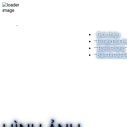
Giới thiệu
Hoang ha H
Tuyển dụng
Bản tin du lị