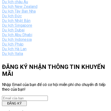
Du lịch châu Âu
Du lịch New Zealand
Du lịch Tây Ban Nha
Du lịch Đức
Du lịch Nhật Bản
Du lịch Singapore
Du lịch Dubai
Du lịch Abu Dhabi
Du lịch Indonesia
Du lịch Pháp
Du lịch Hà Lan
Du lịch Italia
ĐĂNG KÝ NHẬN THÔNG TIN KHUYẾN
MÃI
Nhập Email của bạn để có cơ hội miễn phí cho chuyến đi tiếp
theo của bạn!
ĐĂNG KÝ