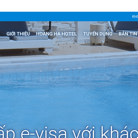
KHỞ
GIỚI THIỆU
HOANG HA HOTEL
TUYỂN DỤNG
BẢN TIN
ấp e-visa với khác