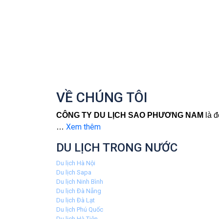
VỀ CHÚNG TÔI
CÔNG TY DU LỊCH SAO PHƯƠNG NAM
là đ
Xem thêm
…
DU LỊCH TRONG NƯỚC
Du lịch Hà Nội
Du lịch Sapa
Du lịch Ninh Bình
Du lịch Đà Nẵng
Du lịch Đà Lạt
Du lịch Phú Quốc
Du lịch Hà Tiên