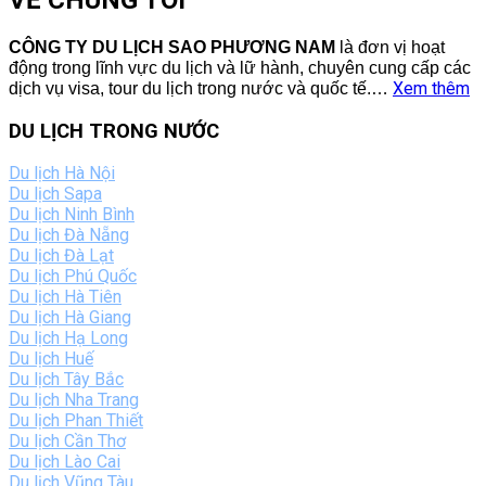
VỀ CHÚNG TÔI
CÔNG TY DU LỊCH SAO PHƯƠNG NAM
là đơn vị hoạt
động trong lĩnh vực du lịch và lữ hành, chuyên cung cấp các
Xem thêm
dịch vụ visa, tour du lịch trong nước và quốc tế.
…
DU LỊCH TRONG NƯỚC
Du lịch Hà Nội
Du lịch Sapa
Du lịch Ninh Bình
Du lịch Đà Nẵng
Du lịch Đà Lạt
Du lịch Phú Quốc
Du lịch Hà Tiên
Du lịch Hà Giang
Du lịch Hạ Long
Du lịch Huế
Du lịch Tây Bắc
Du lịch Nha Trang
Du lịch Phan Thiết
Du lịch Cần Thơ
Du lịch Lào Cai
Du lịch Vũng Tàu