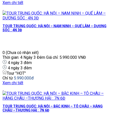
Xem chi tiết
TOUR TRUNG QUỐC: HÀ NỘI – NAM NINH – QUẾ LÂM – DƯƠNG
SÓC : 4N 3Đ
0
(Chưa có nhận xét)
Thời gian: 4 Ngày 3 Đêm Giá chỉ: 5.990.000 VNĐ
4 ngày 3 đêm
4 ngày 3 đêm
Tour "HOT"
Chỉ từ
5.990.000đ
Xem chi tiết
TOUR TRUNG QUỐC: HÀ NỘI – BẮC KINH – TÔ CHÂU – HÀNG
CHÂU –THƯỢNG HẢI : 7N 6Đ