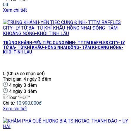
0đ
Xem chi tiết
TRÙNG KHÁNH-YẾN TIỆC CUNG ĐÌNH- TTTM RAFFLES CITY- LÝ
TỬ BÁ- TỪ KHÍ KHẨU-HỒNG NHAI ĐỘNG- TẮM KHOÁNG NÓNG-
KHÔI TINH LẦU
0
(Chưa có nhận xét)
Thời gian: 4 ngày 3 đêm
4 ngày 3 đêm
4 ngày 3 đêm
Tour "HOT"
Chỉ từ
10.990.000đ
Xem chi tiết