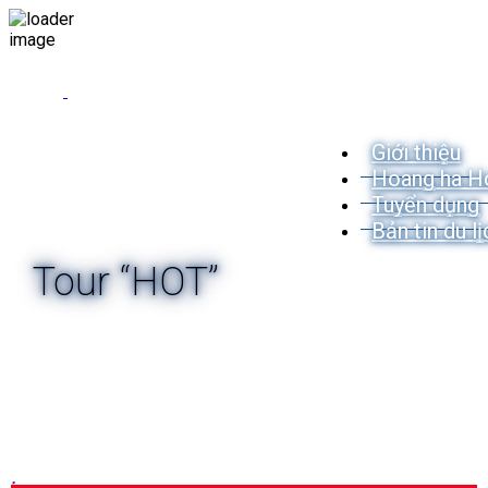
Giới thiệu
Hoang ha H
Tuyển dụng
Bản tin du lị
Tour “HOT”