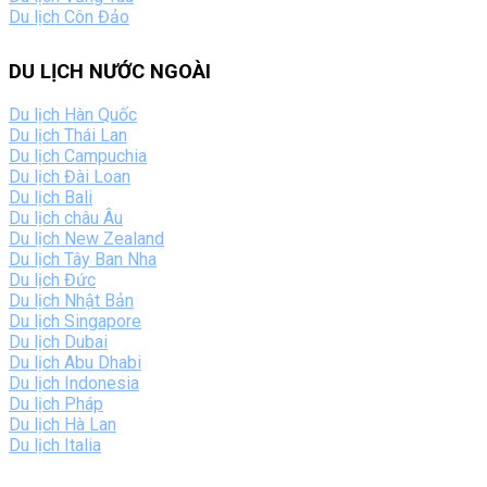
Du lịch Côn Đảo
DU LỊCH NƯỚC NGOÀI
Du lịch Hàn Quốc
Du lịch Thái Lan
Du lịch Campuchia
Du lịch Đài Loan
Du lịch Bali
Du lịch châu Âu
Du lịch New Zealand
Du lịch Tây Ban Nha
Du lịch Đức
Du lịch Nhật Bản
Du lịch Singapore
Du lịch Dubai
Du lịch Abu Dhabi
Du lịch Indonesia
Du lịch Pháp
Du lịch Hà Lan
Du lịch Italia