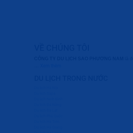
VỀ CHÚNG TÔI
CÔNG TY DU LỊCH SAO PHƯƠNG NAM
là đ
Xem thêm
…
DU LỊCH TRONG NƯỚC
Du lịch Hà Nội
Du lịch Sapa
Du lịch Ninh Bình
Du lịch Đà Nẵng
Du lịch Đà Lạt
Du lịch Phú Quốc
Du lịch Hà Tiên
Du lịch Hà Giang
Du lịch Hạ Long