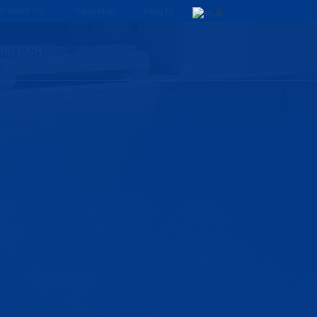
I HÀNH TỪ...
Đăng nhập
Đăng ký
 DU LỊCH