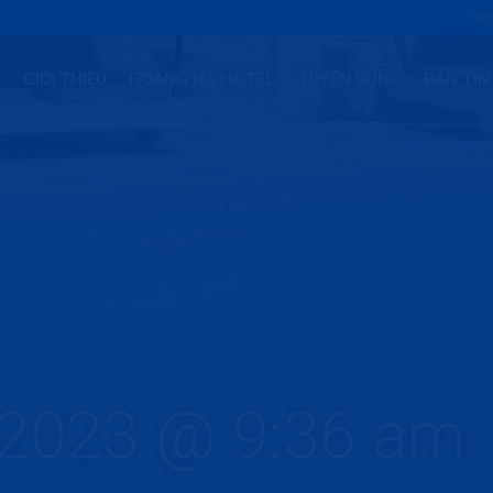
KHỞ
GIỚI THIỆU
HOANG HA HOTEL
TUYỂN DỤNG
BẢN TIN
/2023 @ 9:36 am